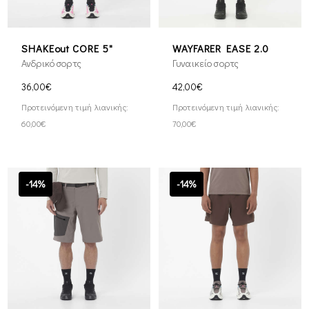
SHAKEout CORE 5"
WAYFARER EASE 2.0
Ανδρικό σορτς
Γυναικείο σορτς
36,00€
42,00€
Προτεινόμενη τιμή λιανικής:
Προτεινόμενη τιμή λιανικής:
60,00€
70,00€
-14%
-14%