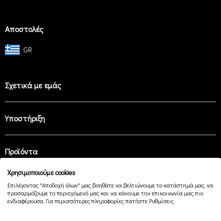
Αποστολές
GR
Σχετικά με εμάς
Υποστήριξη
Προϊόντα
Χρησιμοποιούμε cookies
Επιλέγοντας "Αποδοχή όλων" μας βοηθάτε να βελτιώνουμε το κατάστημά μας, να
Easy Payment
προσαρμόζουμε το περιεχόμενό μας και να κάνουμε την επικοινωνία μας πιο
ενδιαφέρουσα. Για περισσότερες πληροφορίες πατήστε Ρυθμίσεις.