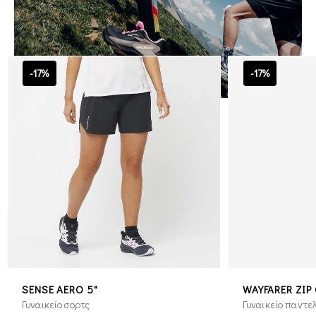
-17%
-17%
SENSE AERO 5"
WAYFARER ZIP 
Γυναικείο σορτς
Γυναικείο παντε