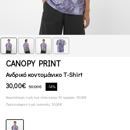
CANOPY PRINT
Ανδρικό κοντομάνικο T-Shirt
30,00€
50,00€
-14%
Χαμηλότερη τιμή των τελευταίων 30 ημερών: 35,00€
Προτεινόμενη τιμή λιανικής: 50,00€