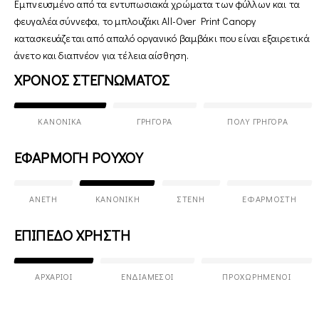
Εμπνευσμένο από τα εντυπωσιακά χρώματα των φύλλων και τα
φευγαλέα σύννεφα, το μπλουζάκι All-Over Print Canopy
κατασκευάζεται από απαλό οργανικό βαμβάκι που είναι εξαιρετικά
άνετο και διαπνέον για τέλεια αίσθηση.
ΧΡΟΝΟΣ ΣΤΕΓΝΩΜΑΤΟΣ
ΚΑΝΟΝΙΚΆ
ΓΡΉΓΟΡΑ
ΠΟΛΎ ΓΡΉΓΟΡΑ
ΕΦΑΡΜΟΓΗ ΡΟΥΧΟΥ
ΆΝΕΤΗ
ΚΑΝΟΝΙΚΉ
ΣΤΕΝΉ
ΕΦΑΡΜΟΣΤΉ
ΕΠΙΠΕΔΟ ΧΡΗΣΤΗ
ΑΡΧΆΡΙΟΙ
ΕΝΔΙΆΜΕΣΟΙ
ΠΡΟΧΩΡΗΜΈΝΟΙ