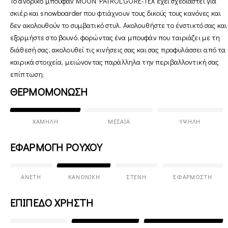
Το ανδρικό μπουφάν MOON PATROL GORE-TEX έχει σχεδιαστεί για
σκιέρ και snowboarder που φτιάχνουν τους δικούς τους κανόνες και
δεν ακολουθούν το συμβατικό στυλ. Ακολουθήστε το ένστικτό σας και
εξορμήστε στο βουνό, φορώντας ένα μπουφάν που ταιριάζει με τη
διάθεσή σας, ακολουθεί τις κινήσεις σας και σας προφυλάσσει από τα
καιρικά στοιχεία, μειώνοντας παράλληλα την περιβαλλοντική σας
επίπτωση.
ΘΕΡΜΟΜΟΝΩΣΗ
ΧΑΜΗΛΉ
ΜΕΣΑΊΑ
ΥΨΗΛΉ
ΕΦΑΡΜΟΓΗ ΡΟΥΧΟΥ
ΆΝΕΤΗ
ΚΑΝΟΝΙΚΉ
ΣΤΕΝΉ
ΕΦΑΡΜΟΣΤΉ
ΕΠΙΠΕΔΟ ΧΡΗΣΤΗ