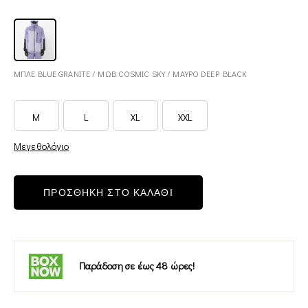
ΜΠΛΕ BLUE GRANITE / ΜΩΒ COSMIC SKY / ΜΑΥΡΟ DEEP BLACK
M
L
XL
XXL
Μεγεθολόγιο
ΠΡΟΣΘΗΚΗ ΣΤΟ ΚΑΛΑΘΙ
Παράδοση σε έως 48 ώρες!