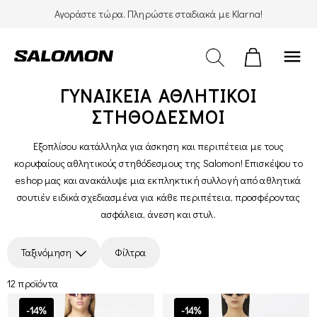
Αγοράστε τώρα. Πληρώστε σταδιακά με Klarna!
menu
ΓΥΝΑΙΚΕΊΑ ΑΘΛΗΤΙΚΟΙ
ΣΤΗΘΟΔΕΣΜΟΙ
Εξοπλίσου κατάλληλα για άσκηση και περιπέτεια με τους
κορυφαίους αθλητικούς στηθόδεσμους της Salomon! Επισκέψου το
eshop μας και ανακάλυψε μια εκπληκτική συλλογή από αθλητικά
σουτιέν ειδικά σχεδιασμένα για κάθε περιπέτεια, προσφέροντας
ασφάλεια, άνεση και στυλ.
Ταξινόμηση
Φίλτρα
12 προϊόντα
-14%
-14%