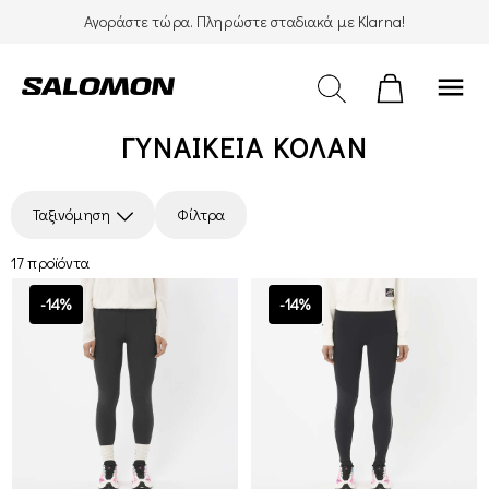
Αγοράστε τώρα. Πληρώστε σταδιακά με Klarna!
menu
ΓΥΝΑΙΚΕΊΑ ΚΟΛΑΝ
Ταξινόμηση
Φίλτρα
17 προϊόντα
-14%
-14%