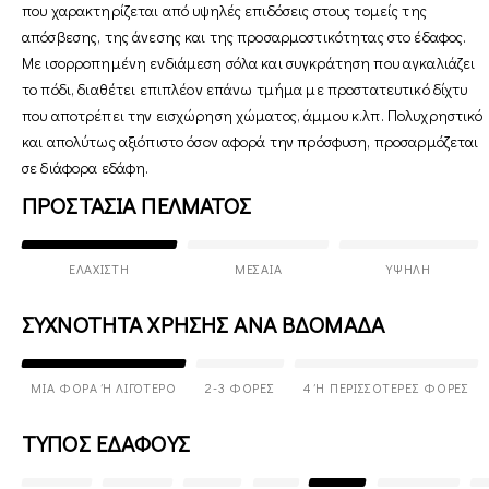
που χαρακτηρίζεται από υψηλές επιδόσεις στους τομείς της
απόσβεσης, της άνεσης και της προσαρμοστικότητας στο έδαφος.
Με ισορροπημένη ενδιάμεση σόλα και συγκράτηση που αγκαλιάζει
το πόδι, διαθέτει επιπλέον επάνω τμήμα με προστατευτικό δίχτυ
που αποτρέπει την εισχώρηση χώματος, άμμου κ.λπ. Πολυχρηστικό
και απολύτως αξιόπιστο όσον αφορά την πρόσφυση, προσαρμόζεται
σε διάφορα εδάφη.
ΠΡΟΣΤΑΣΙΑ ΠΕΛΜΑΤΟΣ
ΕΛΆΧΙΣΤΗ
ΜΕΣΑΊΑ
ΥΨΗΛΉ
ΣΥΧΝΟΤΗΤΑ ΧΡΗΣΗΣ ΑΝΑ ΒΔΟΜΑΔΑ
ΜΊΑ ΦΟΡΆ Ή ΛΙΓΌΤΕΡΟ
2-3 ΦΟΡΈΣ
4 Ή ΠΕΡΙΣΣΌΤΕΡΕΣ ΦΟΡΈΣ
ΤΥΠΟΣ ΕΔΑΦΟΥΣ