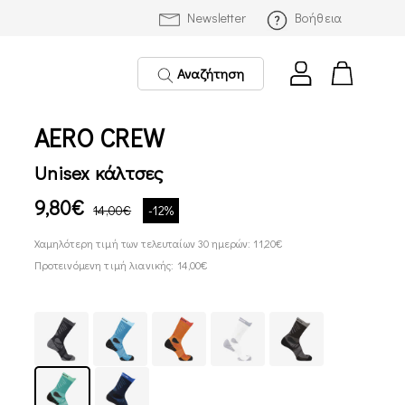
Newsletter
Βοήθεια
Αναζήτηση
AERO CREW
Unisex κάλτσες
9,80€
14,00€
-12%
Χαμηλότερη τιμή των τελευταίων 30 ημερών: 11,20€
Προτεινόμενη τιμή λιανικής: 14,00€