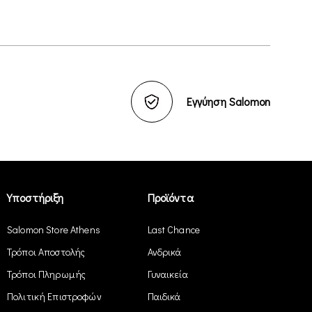
Εγγύηση Salomon
Υποστήριξη
Προϊόντα
Salomon Store Athens
Last Chance
Τρόποι Αποστολής
Ανδρικά
Τρόποι Πληρωμής
Γυναικεία
Πολιτική Επιστροφών
Παιδικά