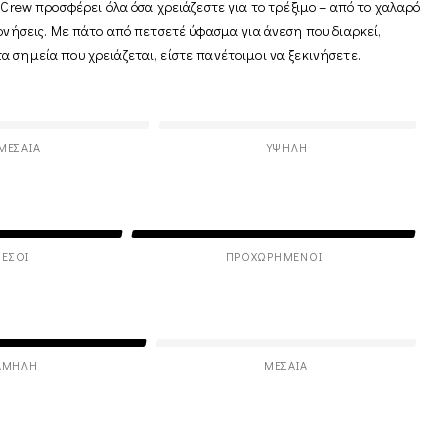
 Crew προσφέρει όλα όσα χρειάζεστε για το τρέξιμο – από το χαλαρό
ονήσεις. Με πάτο από πετσετέ ύφασμα για άνεση που διαρκεί,
 σημεία που χρειάζεται, είστε πανέτοιμοι να ξεκινήσετε.
ΜΕΣΑΊΑ
ΥΨΗΛΉ
ΕΣΟΙ
ΠΡΟΧΩΡΗΜΈΝΟΙ
ΑΜΗΛΉ
ΜΕΣΑΊΑ