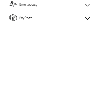
Επιστροφές
Εγγύηση
365 CREW
ULTRA ANKLE
Unisex κάλτσες
Unisex Κάλτσες
9,60€
11,90€