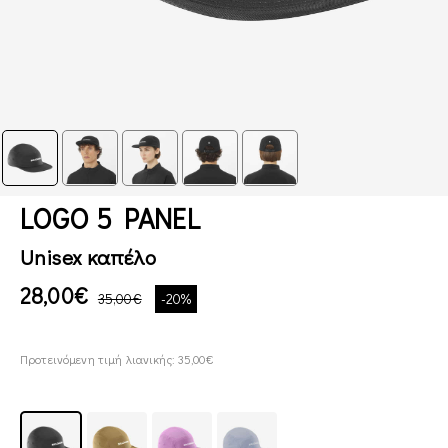
LOGO 5 PANEL
Unisex καπέλο
28,00€
35,00€
-20%
Προτεινόμενη τιμή λιανικής: 35,00€