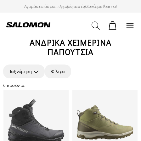
Αγοράστε τώρα. Πληρώστε σταδιακά με Klarna!
Δωρεάν επιστροφές εντός 30 ημερών
menu
ΑΝΔΡΙΚΆ ΧΕΙΜΕΡΙΝΑ
ΠΑΠΟΥΤΣΙΑ
Ταξινόμηση
Φίλτρα
6 προϊόντα