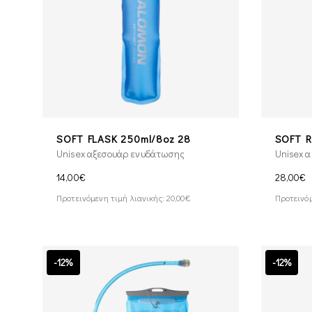
SOFT FLASK 250ml/8oz 28
SOFT R
Unisex αξεσουάρ ενυδάτωσης
Unisex 
14,00€
28,00€
Προτεινόμενη τιμή λιανικής: 20,00€
Προτεινόμ
-12%
-12%