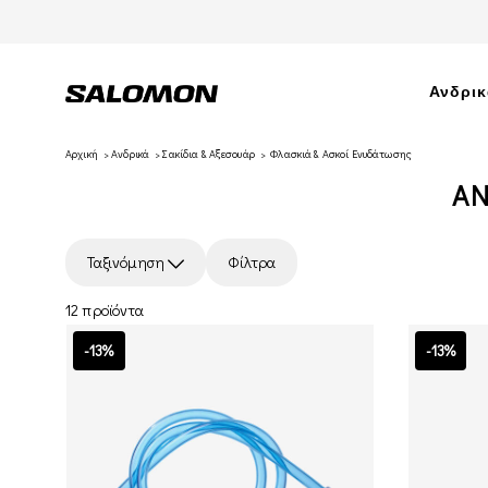
Ανδρι
Αρχική
Ανδρικά
Σακίδια & Αξεσουάρ
Φλασκιά & Ασκοί Ενυδάτωσης
ΑΝ
Ταξινόμηση
Φίλτρα
12 προϊόντα
-13%
-13%