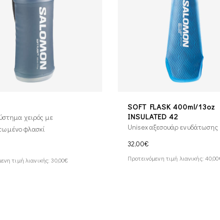
SOFT FLASK 400ml/13oz
INSULATED 42
σύστημα χειρός με
Unisex αξεσουάρ ενυδάτωσης
ωμένο φλασκί
32,00€
Προτεινόμενη τιμή λιανικής: 40,0
ενη τιμή λιανικής: 30,00€