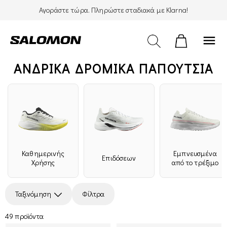
Αγοράστε τώρα. Πληρώστε σταδιακά με Klarna!
menu
ΑΝΔΡΙΚΆ ΔΡΟΜΙΚΑ ΠΑΠΟΥΤΣΙΑ
Καθημερινής
Εμπνευσμένα
Επιδόσεων
Χρήσης
από το τρέξιμο
Ο
Ταξινόμηση
Φίλτρα
49 προϊόντα