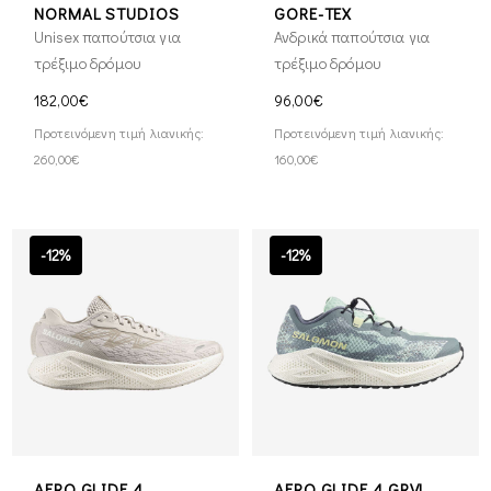
NORMAL STUDIOS
GORE-TEX
Unisex παπούτσια για
Ανδρικά παπούτσια για
τρέξιμο δρόμου
τρέξιμο δρόμου
182,00€
96,00€
Προτεινόμενη τιμή λιανικής:
Προτεινόμενη τιμή λιανικής:
260,00€
160,00€
-12%
-12%
AERO GLIDE 4
AERO GLIDE 4 GRVL