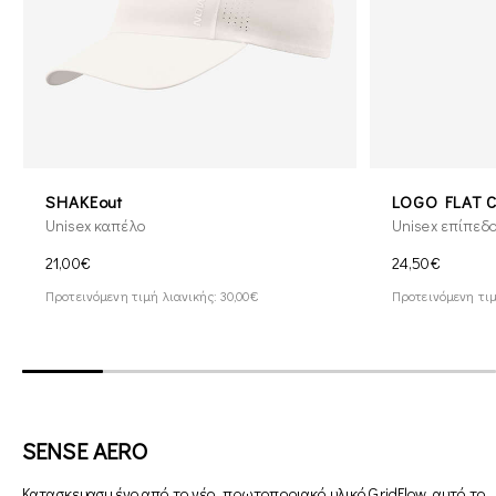
SHAKEout
LOGO FLAT 
Unisex καπέλο
Unisex επίπεδ
21,00€
24,50€
Προτεινόμενη τιμή λιανικής: 30,00€
Προτεινόμενη τιμ
SENSE AERO
Κατασκευασμένο από το νέο, πρωτοποριακό υλικό GridFlow, αυτό το