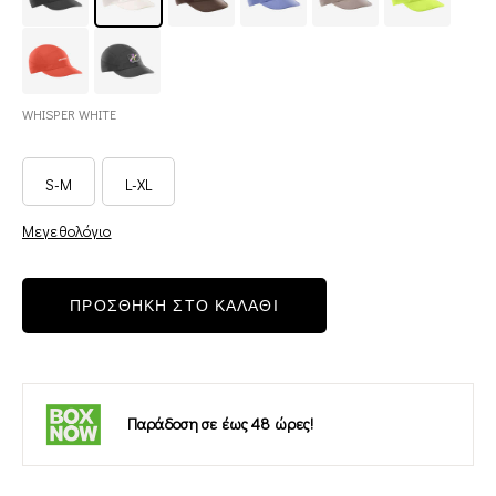
WHISPER WHITE
S-M
L-XL
Μεγεθολόγιο
ΠΡΟΣΘΗΚΗ ΣΤΟ ΚΑΛΑΘΙ
Παράδοση σε έως 48 ώρες!