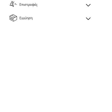
Επιστροφές
Εγγύηση
SHAKEout 7
CAP 5 PANEL
PANELS
Unisex καπέλο
Unisex καπέλο
24,50€
28,00€
Προτεινόμενη τιμή
Προτεινόμενη τιμή
λιανικής: 35,00€
λιανικής: 40,00€