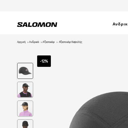
Ανδρι
Αρχική
Ανδρικά
Αξεσουάρ
Αξεσουάρ Κεφαλής
-12%