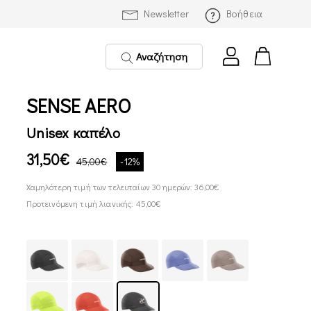
Newsletter
Βοήθεια
Αναζήτηση
SENSE AERO
Unisex καπέλο
31,50€
45,00€
-12%
Χαμηλότερη τιμή των τελευταίων 30 ημερών: 36,00€
Προτεινόμενη τιμή λιανικής: 45,00€