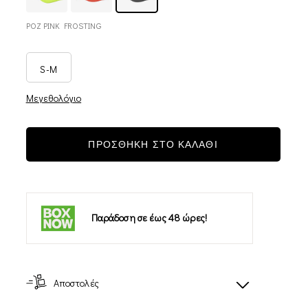
ΡΟΖ PINK FROSTING
S-M
Μεγεθολόγιο
ΠΡΟΣΘΗΚΗ ΣΤΟ ΚΑΛΑΘΙ
Παράδοση σε έως 48 ώρες!
-12%
-12%
Αποστολές