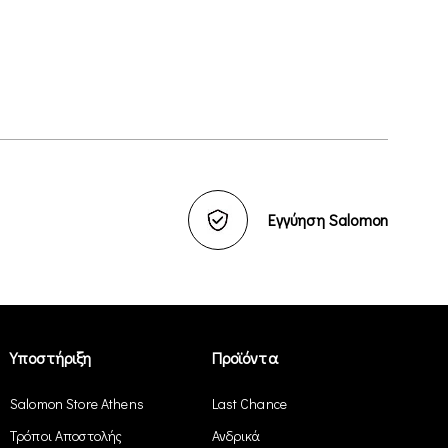
Εγγύηση Salomon
Υποστήριξη
Προϊόντα
Salomon Store Athens
Last Chance
Τρόποι Αποστολής
Ανδρικά