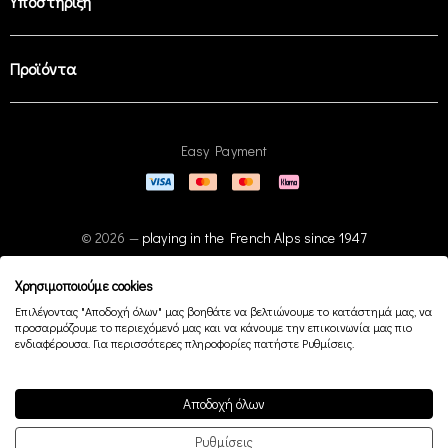
Υποστήριξη
Προϊόντα
Easy Payment
© 2026 —
playing in the French Alps since 1947
Χρησιμοποιούμε cookies
Επιλέγοντας "Αποδοχή όλων" μας βοηθάτε να βελτιώνουμε το κατάστημά μας, να
προσαρμόζουμε το περιεχόμενό μας και να κάνουμε την επικοινωνία μας πιο
ενδιαφέρουσα. Για περισσότερες πληροφορίες πατήστε Ρυθμίσεις.
Αποδοχή όλων
Ρυθμίσεις