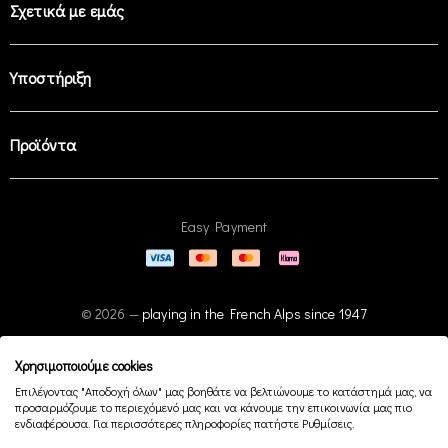
Σχετικά με εμάς
Υποστήριξη
Προϊόντα
Easy Payment
© 2026 —
playing in the French Alps since 1947
Χρησιμοποιούμε cookies
Επιλέγοντας "Αποδοχή όλων" μας βοηθάτε να βελτιώνουμε το κατάστημά μας, να
προσαρμόζουμε το περιεχόμενό μας και να κάνουμε την επικοινωνία μας πιο
ενδιαφέρουσα. Για περισσότερες πληροφορίες πατήστε Ρυθμίσεις.