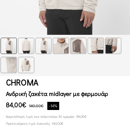
CHROMA
Ανδρική ζακέτα midlayer με φερμουάρ
84,00€
140,00€
-14%
Χαμηλότερη τιμή των τελευταίων 30 ημερών: 98,00€
Προτεινόμενη τιμή λιανικής: 140,00€