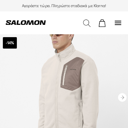
Αγοράστε τώρα. Πληρώστε σταδιακά με Klarna!
menu
-14%