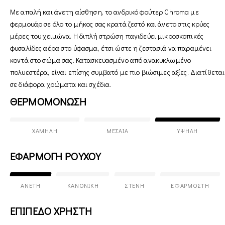
Με απαλή και άνετη αίσθηση, το ανδρικό φούτερ Chroma με
φερμουάρ σε όλο το μήκος σας κρατά ζεστό και άνετο στις κρύες
μέρες του χειμώνα. Η διπλή στρώση παγιδεύει μικροσκοπικές
φυσαλίδες αέρα στο ύφασμα, έτσι ώστε η ζεστασιά να παραμένει
κοντά στο σώμα σας. Κατασκευασμένο από ανακυκλωμένο
πολυεστέρα, είναι επίσης συμβατό με πιο βιώσιμες αξίες. Διατίθεται
σε διάφορα χρώματα και σχέδια.
ΘΕΡΜΟΜΟΝΩΣΗ
ΧΑΜΗΛΉ
ΜΕΣΑΊΑ
ΥΨΗΛΉ
ΕΦΑΡΜΟΓΗ ΡΟΥΧΟΥ
ΆΝΕΤΗ
ΚΑΝΟΝΙΚΉ
ΣΤΕΝΉ
ΕΦΑΡΜΟΣΤΉ
ΕΠΙΠΕΔΟ ΧΡΗΣΤΗ