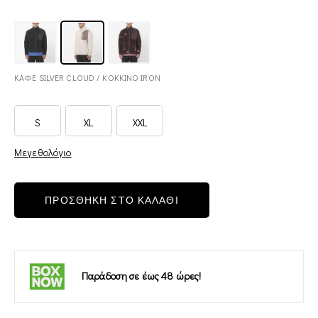
ΚΑΦΕ SILVER CLOUD / ΚΟΚΚΙΝΟ IRON
S
XL
XXL
Μεγεθολόγιο
ΠΡΟΣΘΗΚΗ ΣΤΟ ΚΑΛΑΘΙ
Παράδοση σε έως 48 ώρες!