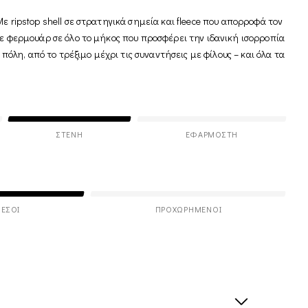
ε ripstop shell σε στρατηγικά σημεία και fleece που απορροφά τον
με φερμουάρ σε όλο το μήκος που προσφέρει την ιδανική ισορροπία
 πόλη, από το τρέξιμο μέχρι τις συναντήσεις με φίλους – και όλα τα
ΣΤΕΝΉ
ΕΦΑΡΜΟΣΤΉ
ΕΣΟΙ
ΠΡΟΧΩΡΗΜΈΝΟΙ