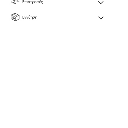
Επιστροφές
Εγγύηση
ESSENTIAL
LOGO
LIGHTWARM
Ανδρικό φούτερ με
Ανδρικό midlayer με
κουκούλα
κουκούλα
51,00€
60,00€
Προτεινόμενη τιμή
Προτεινόμενη τιμή
λιανικής: 85,00€
λιανικής: 100,00€