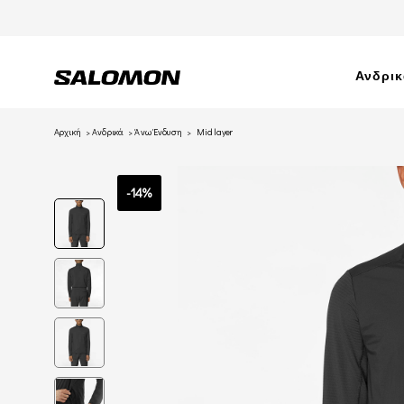
Ανδρι
Αρχική
Ανδρικά
Άνω Ένδυση
Midlayer
-14%