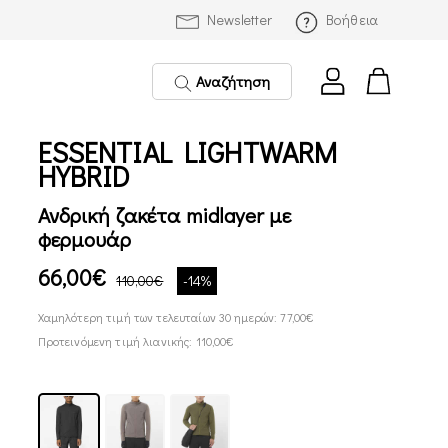
Newsletter
Βοήθεια
Αναζήτηση
ESSENTIAL LIGHTWARM
HYBRID
Ανδρική ζακέτα midlayer με
φερμουάρ
66,00€
110,00€
-14%
Χαμηλότερη τιμή των τελευταίων 30 ημερών: 77,00€
Προτεινόμενη τιμή λιανικής: 110,00€