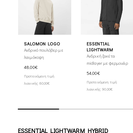
SALOMON LOGO
ESSENTIAL
LIGHTWARM
Ανδρικό πουλόβερ με
Ανδρική ζακέτα
λαιμόκοψη
midlayer με φερμουάρ
48,00€
54,00€
Προτεινόμενη τιμή
Προτεινόμενη τιμή
λιανικής: 80,00€
λιανικής: 90,00€
ESSENTIAL LIGHTWARM HYBRID