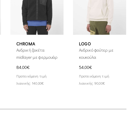
CHROMA
LOGO
Ανδρική ζακέτα
Ανδρικό φούτερ με
midlayer με φερμουάρ
κουκούλα
84,00€
54,00€
Προτεινόμενη τιμή
Προτεινόμενη τιμή
λιανικής: 140,00€
λιανικής: 90,00€