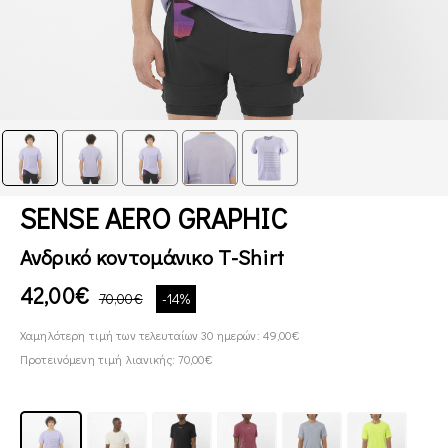
SENSE AERO GRAPHIC
Ανδρικό κοντομάνικο T-Shirt
42,00€
70,00€
-14%
Χαμηλότερη τιμή των τελευταίων 30 ημερών: 49,00€
Προτεινόμενη τιμή λιανικής: 70,00€