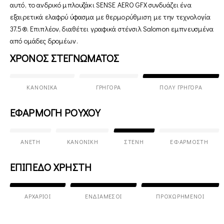
αυτό, το ανδρικό μπλουζάκι SENSE AERO GFX συνδυάζει ένα
εξαιρετικά ελαφρύ ύφασμα με θερμορύθμιση με την τεχνολογία
37.5®. Επιπλέον, διαθέτει γραφικά στένσιλ Salomon εμπνευσμένα
από ομάδες δρομέων.
ΧΡΟΝΟΣ ΣΤΕΓΝΩΜΑΤΟΣ
ΚΑΝΟΝΙΚΆ
ΓΡΉΓΟΡΑ
ΠΟΛΎ ΓΡΉΓΟΡΑ
ΕΦΑΡΜΟΓΗ ΡΟΥΧΟΥ
ΆΝΕΤΗ
ΚΑΝΟΝΙΚΉ
ΣΤΕΝΉ
ΕΦΑΡΜΟΣΤΉ
ΕΠΙΠΕΔΟ ΧΡΗΣΤΗ
ΑΡΧΆΡΙΟΙ
ΕΝΔΙΆΜΕΣΟΙ
ΠΡΟΧΩΡΗΜΈΝΟΙ