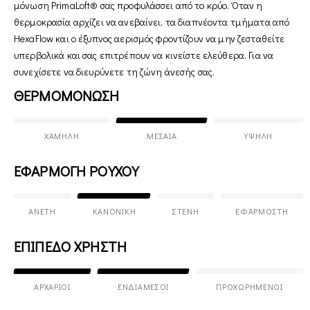
μόνωση PrimaLoft® σας προφυλάσσει από το κρύο. Όταν η
θερμοκρασία αρχίζει να ανεβαίνει, τα διαπνέοντα τμήματα από
HexaFlow και ο έξυπνος αερισμός φροντίζουν να μην ζεσταθείτε
υπερβολικά και σας επιτρέπουν να κινείστε ελεύθερα. Για να
συνεχίσετε να διευρύνετε τη ζώνη άνεσής σας.
ΘΕΡΜΟΜΟΝΩΣΗ
ΧΑΜΗΛΉ
ΜΕΣΑΊΑ
ΥΨΗΛΉ
ΕΦΑΡΜΟΓΗ ΡΟΥΧΟΥ
ΆΝΕΤΗ
ΚΑΝΟΝΙΚΉ
ΣΤΕΝΉ
ΕΦΑΡΜΟΣΤΉ
ΕΠΙΠΕΔΟ ΧΡΗΣΤΗ
ΑΡΧΆΡΙΟΙ
ΕΝΔΙΆΜΕΣΟΙ
ΠΡΟΧΩΡΗΜΈΝΟΙ