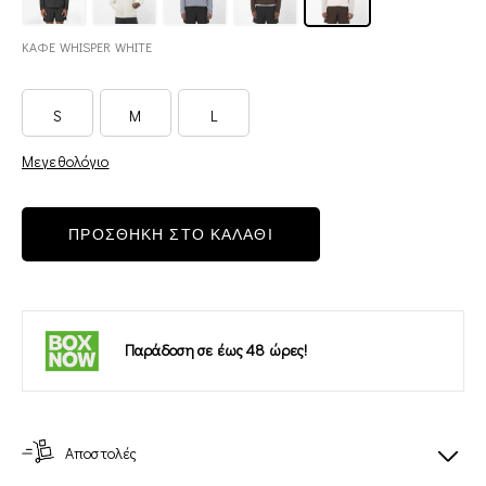
ΚΑΦΕ WHISPER WHITE
S
M
L
Μεγεθολόγιο
ΠΡΟΣΘΗΚΗ ΣΤΟ ΚΑΛΑΘΙ
Παράδοση σε έως 48 ώρες!
Αποστολές