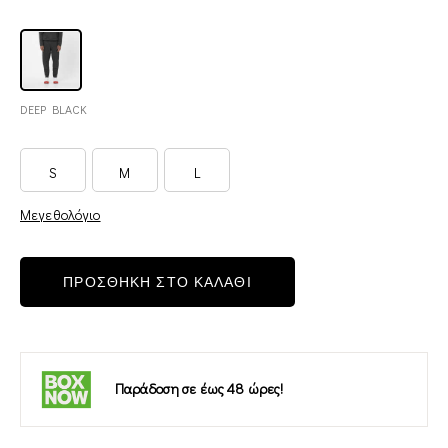
DEEP BLACK
S
M
L
Μεγεθολόγιο
ΠΡΟΣΘΗΚΗ ΣΤΟ ΚΑΛΑΘΙ
Παράδοση σε έως 48 ώρες!