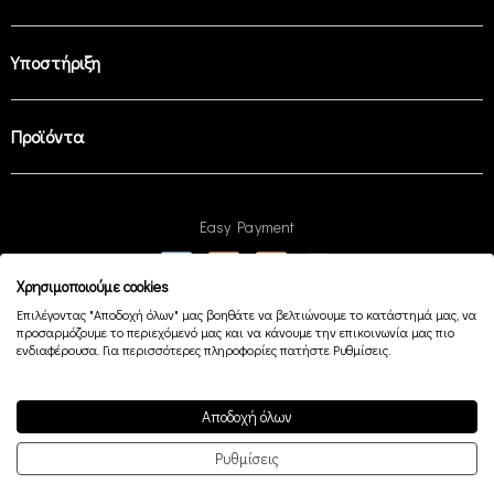
Υποστήριξη
Προϊόντα
Easy Payment
Χρησιμοποιούμε cookies
Επιλέγοντας "Αποδοχή όλων" μας βοηθάτε να βελτιώνουμε το κατάστημά μας, να
© 2026 —
playing in the French Alps since 1947
προσαρμόζουμε το περιεχόμενό μας και να κάνουμε την επικοινωνία μας πιο
ενδιαφέρουσα. Για περισσότερες πληροφορίες πατήστε Ρυθμίσεις.
Αποδοχή όλων
Ρυθμίσεις