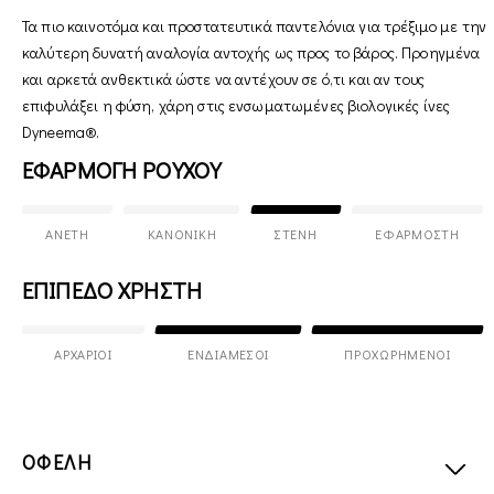
Τα πιο καινοτόμα και προστατευτικά παντελόνια για τρέξιμο με την
καλύτερη δυνατή αναλογία αντοχής ως προς το βάρος. Προηγμένα
και αρκετά ανθεκτικά ώστε να αντέχουν σε ό,τι και αν τους
επιφυλάξει η φύση, χάρη στις ενσωματωμένες βιολογικές ίνες
Dyneema®.
ΕΦΑΡΜΟΓΗ ΡΟΥΧΟΥ
ΆΝΕΤΗ
ΚΑΝΟΝΙΚΉ
ΣΤΕΝΉ
ΕΦΑΡΜΟΣΤΉ
ΕΠΙΠΕΔΟ ΧΡΗΣΤΗ
ΑΡΧΆΡΙΟΙ
ΕΝΔΙΆΜΕΣΟΙ
ΠΡΟΧΩΡΗΜΈΝΟΙ
ΟΦΕΛΗ