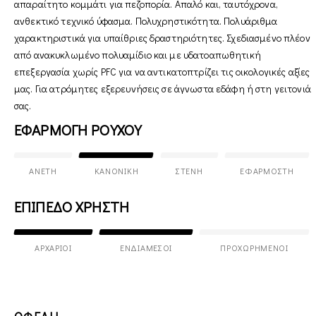
απαραίτητο κομμάτι για πεζοπορία. Απαλό και, ταυτόχρονα,
ανθεκτικό τεχνικό ύφασμα. Πολυχρηστικότητα. Πολυάριθμα
χαρακτηριστικά για υπαίθριες δραστηριότητες. Σχεδιασμένο πλέον
από ανακυκλωμένο πολυαμίδιο και με υδατοαπωθητική
επεξεργασία χωρίς PFC για να αντικατοπτρίζει τις οικολογικές αξίες
μας. Για ατρόμητες εξερευνήσεις σε άγνωστα εδάφη ή στη γειτονιά
σας.
ΕΦΑΡΜΟΓΗ ΡΟΥΧΟΥ
ΆΝΕΤΗ
ΚΑΝΟΝΙΚΉ
ΣΤΕΝΉ
ΕΦΑΡΜΟΣΤΉ
ΕΠΙΠΕΔΟ ΧΡΗΣΤΗ
ΑΡΧΆΡΙΟΙ
ΕΝΔΙΆΜΕΣΟΙ
ΠΡΟΧΩΡΗΜΈΝΟΙ