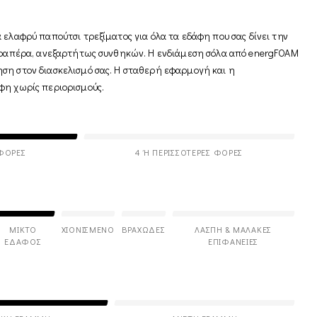
 ελαφρύ παπούτσι τρεξίματος για όλα τα εδάφη που σας δίνει την
παραπέρα, ανεξαρτήτως συνθηκών. Η ενδιάμεση σόλα από energFOAM
ση στον διασκελισμό σας. Η σταθερή εφαρμογή και η
φη χωρίς περιορισμούς.
 ΦΟΡΈΣ
4 Ή ΠΕΡΙΣΣΌΤΕΡΕΣ ΦΟΡΈΣ
ΜΙΚΤΌ
ΧΙΟΝΙΣΜΈΝΟ
ΒΡΑΧΏΔΕΣ
ΛΆΣΠΗ & ΜΑΛΑΚΈΣ
ΈΔΑΦΟΣ
ΕΠΙΦΆΝΕΙΕΣ