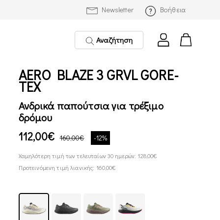
Newsletter
Βοήθεια
Αναζήτηση
AERO BLAZE 3 GRVL GORE-
TEX
Ανδρικά παπούτσια για τρέξιμο
δρόμου
112,00€
160,00€
-12%
Χαμηλότερη τιμή των τελευταίων 30 ημερών: 128,00€
Προτεινόμενη τιμή λιανικής: 160,00€