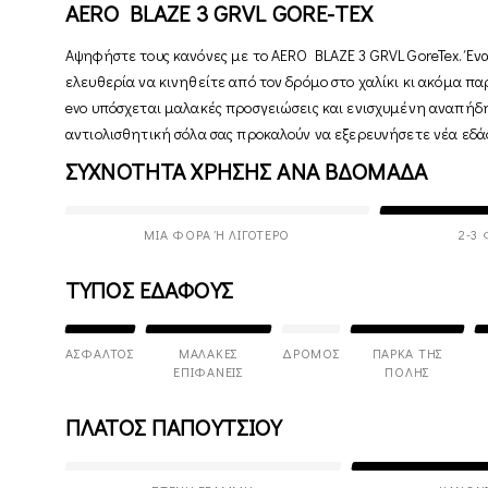
AERO BLAZE 3 GRVL GORE-TEX
Αψηφήστε τους κανόνες με το AERO BLAZE 3 GRVL GoreTex. Ένα
ελευθερία να κινηθείτε από τον δρόμο στο χαλίκι κι ακόμα 
evo υπόσχεται μαλακές προσγειώσεις και ενισχυμένη αναπήδη
αντιολισθητική σόλα σας προκαλούν να εξερευνήσετε νέα εδά
ΣΥΧΝΟΤΗΤΑ ΧΡΗΣΗΣ ΑΝΑ ΒΔΟΜΑΔΑ
ΜΊΑ ΦΟΡΆ Ή ΛΙΓΌΤΕΡΟ
2-3
ΤΥΠΟΣ ΕΔΑΦΟΥΣ
ΆΣΦΑΛΤΟΣ
ΜΑΛΑΚΈΣ
ΔΡΌΜΟΣ
ΠΆΡΚΑ ΤΗΣ
ΕΠΙΦΆΝΕΙΣ
ΠΌΛΗΣ
ΠΛΑΤΟΣ ΠΑΠΟΥΤΣΙΟΥ