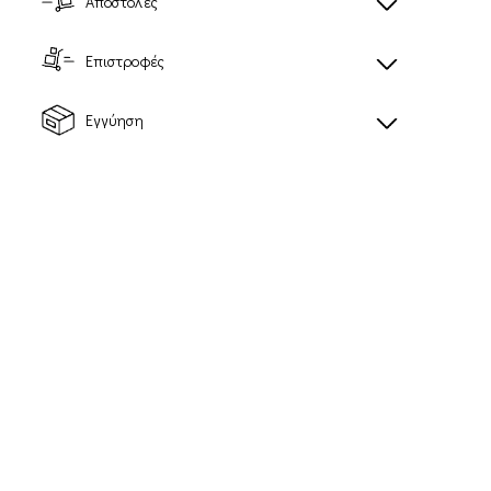
Αποστολές
Επιστροφές
Εγγύηση
AERO GLIDE 3
AERO BLAZE 3
Ανδρικά παπούτσια
Ανδρικά παπούτσια
για τρέξιμο δρόμου
για τρέξιμο δρόμου
96,00€
84,00€