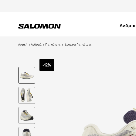
Ανδρι
Αρχική
Ανδρικά
Παπούτσια
Δρομικά Παπούτσια
-12%