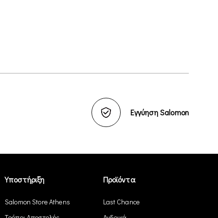
Εγγύηση Salomon
Υποστήριξη
Προϊόντα
Salomon Store Athens
Last Chance
Τρόποι Αποστολής
Ανδρικά