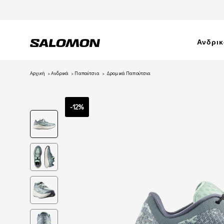
Ανδρι
Αρχική
Ανδρικά
Παπούτσια
Δρομικά Παπούτσια
-12%