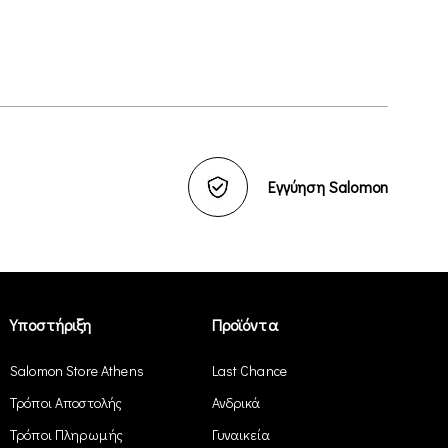
Εγγύηση Salomon
Υποστήριξη
Προϊόντα
Salomon Store Athens
Last Chance
Τρόποι Αποστολής
Ανδρικά
Τρόποι Πληρωμής
Γυναικεία