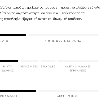
VL. Ένα παπούτσι τρεξίματος που σας επιτρέπει να αλλάζετε εύκολα
αλύτερη πολυχρηστικότητα και σιγουριά. Ξεφύγετε από τα
ς παράλληλα εξαιρετική άνεση και δυναμική απόδοση.
 ΦΟΡΈΣ
4 Ή ΠΕΡΙΣΣΌΤΕΡΕΣ ΦΟΡΈΣ
ΜΙΚΤΌ
ΧΙΟΝΙΣΜΈΝΟ
ΒΡΑΧΏΔΕΣ
ΛΆΣΠΗ & ΜΑΛΑΚΈΣ
ΈΔΑΦΟΣ
ΕΠΙΦΆΝΕΙΕΣ
ΙΚΉ ΓΡΑΜΜΉ
ΆΝΕΤΗ ΓΡΑΜΜΉ