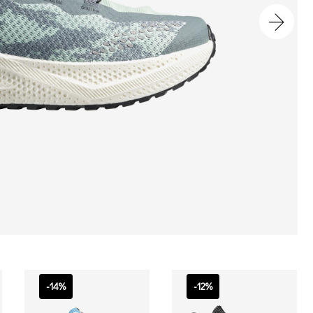
-14%
-12%