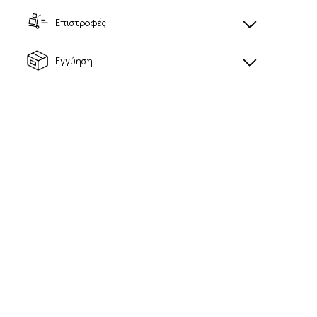
Επιστροφές
Εγγύηση
AERO GLIDE 4
AERO BLAZE 3
Ανδρικά παπούτσια
Ανδρικά παπούτσια
για τρέξιμο δρόμου
για τρέξιμο δρόμου
112,00€
84,00€
Προτεινόμενη τιμή
Προτεινόμενη τιμή
λιανικής: 160,00€
λιανικής: 140,00€