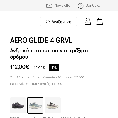
Newsletter
Βοήθεια
Αναζήτηση
AERO GLIDE 4 GRVL
Ανδρικά παπούτσια για τρέξιμο
δρόμου
112,00€
160,00€
-12%
Χαμηλότερη τιμή των τελευταίων 30 ημερών: 128,00€
Προτεινόμενη τιμή λιανικής: 160,00€