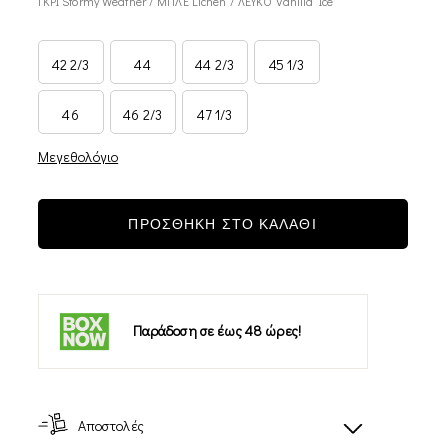
ΓΚΡΙ Stormy Weather / ΜΠΛΕ Lichen / ΛΕΥΚΟ Vanilla Ice
42 2/3
44
44 2/3
45 1/3
46
46 2/3
47 1/3
Μεγεθολόγιο
ΠΡΟΣΘΗΚΗ ΣΤΟ ΚΑΛΑΘΙ
Παράδοση σε έως 48 ώρες!
-12%
-14%
Αποστολές