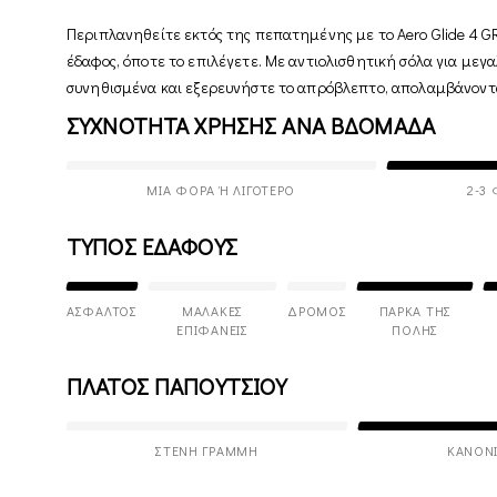
Περιπλανηθείτε εκτός της πεπατημένης με το Aero Glide 4 GR
έδαφος, όποτε το επιλέγετε. Με αντιολισθητική σόλα για μεγ
συνηθισμένα και εξερευνήστε το απρόβλεπτο, απολαμβάνοντα
ΣΥΧΝΟΤΗΤΑ ΧΡΗΣΗΣ ΑΝΑ ΒΔΟΜΑΔΑ
ΜΊΑ ΦΟΡΆ Ή ΛΙΓΌΤΕΡΟ
2-3
ΤΥΠΟΣ ΕΔΑΦΟΥΣ
ΆΣΦΑΛΤΟΣ
ΜΑΛΑΚΈΣ
ΔΡΌΜΟΣ
ΠΆΡΚΑ ΤΗΣ
ΕΠΙΦΆΝΕΙΣ
ΠΌΛΗΣ
ΠΛΑΤΟΣ ΠΑΠΟΥΤΣΙΟΥ
ΣΤΕΝΉ ΓΡΑΜΜΉ
ΚΑΝΟΝ