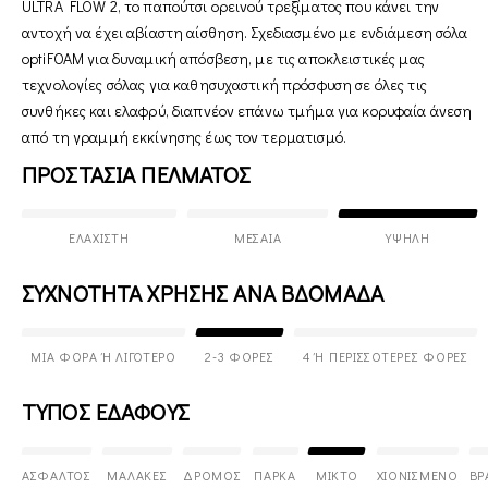
ULTRA FLOW 2, το παπούτσι ορεινού τρεξίματος που κάνει την
αντοχή να έχει αβίαστη αίσθηση. Σχεδιασμένο με ενδιάμεση σόλα
optiFOAM για δυναμική απόσβεση, με τις αποκλειστικές μας
τεχνολογίες σόλας για καθησυχαστική πρόσφυση σε όλες τις
συνθήκες και ελαφρύ, διαπνέον επάνω τμήμα για κορυφαία άνεση
από τη γραμμή εκκίνησης έως τον τερματισμό.
ΠΡΟΣΤΑΣΙΑ ΠΕΛΜΑΤΟΣ
ΕΛΆΧΙΣΤΗ
ΜΕΣΑΊΑ
ΥΨΗΛΉ
ΣΥΧΝΟΤΗΤΑ ΧΡΗΣΗΣ ΑΝΑ ΒΔΟΜΑΔΑ
ΜΊΑ ΦΟΡΆ Ή ΛΙΓΌΤΕΡΟ
2-3 ΦΟΡΈΣ
4 Ή ΠΕΡΙΣΣΌΤΕΡΕΣ ΦΟΡΈΣ
ΤΥΠΟΣ ΕΔΑΦΟΥΣ
ΆΣΦΑΛΤΟΣ
ΜΑΛΑΚΈΣ
ΔΡΌΜΟΣ
ΠΆΡΚΑ
ΜΙΚΤΌ
ΧΙΟΝΙΣΜΈΝΟ
ΒΡ