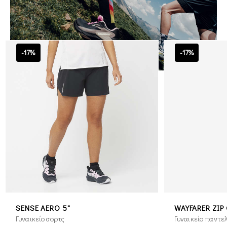
-17%
-17%
SENSE AERO 5"
WAYFARER ZIP 
Γυναικείο σορτς
Γυναικείο παντε