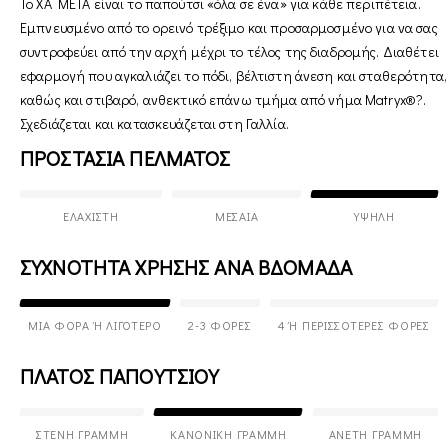
Το XA META είναι το παπούτσι «όλα σε ένα» για κάθε περιπέτεια.
Εμπνευσμένο από το ορεινό τρέξιμο και προσαρμοσμένο για να σας
συντροφεύει από την αρχή μέχρι το τέλος της διαδρομής. Διαθέτει
εφαρμογή που αγκαλιάζει το πόδι, βέλτιστη άνεση και σταθερότητα,
καθώς και στιβαρό, ανθεκτικό επάνω τμήμα από νήμα Matryx®?.
Σχεδιάζεται και κατασκευάζεται στη Γαλλία.
ΠΡΟΣΤΑΣΙΑ ΠΕΛΜΑΤΟΣ
ΕΛΆΧΙΣΤΗ
ΜΕΣΑΊΑ
ΥΨΗΛΉ
ΣΥΧΝΟΤΗΤΑ ΧΡΗΣΗΣ ΑΝΑ ΒΔΟΜΑΔΑ
ΜΊΑ ΦΟΡΆ Ή ΛΙΓΌΤΕΡΟ
2-3 ΦΟΡΈΣ
4 Ή ΠΕΡΙΣΣΌΤΕΡΕΣ ΦΟΡΈΣ
ΠΛΑΤΟΣ ΠΑΠΟΥΤΣΙΟΥ
ΣΤΕΝΉ ΓΡΑΜΜΉ
ΚΑΝΟΝΙΚΉ ΓΡΑΜΜΉ
ΆΝΕΤΗ ΓΡΑΜΜΉ