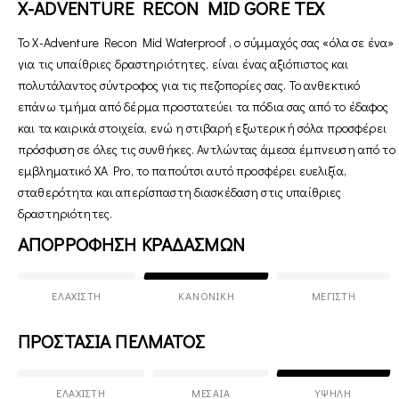
X-ADVENTURE RECON MID GORE TEX
Το X-Adventure Recon Mid Waterproof , ο σύμμαχός σας «όλα σε ένα»
για τις υπαίθριες δραστηριότητες, είναι ένας αξιόπιστος και
πολυτάλαντος σύντροφος για τις πεζοπορίες σας. Το ανθεκτικό
επάνω τμήμα από δέρμα προστατεύει τα πόδια σας από το έδαφος
και τα καιρικά στοιχεία, ενώ η στιβαρή εξωτερική σόλα προσφέρει
πρόσφυση σε όλες τις συνθήκες. Αντλώντας άμεσα έμπνευση από το
εμβληματικό XA Pro, το παπούτσι αυτό προσφέρει ευελιξία,
σταθερότητα και απερίσπαστη διασκέδαση στις υπαίθριες
δραστηριότητες.
ΑΠΟΡΡΟΦΗΣΗ ΚΡΑΔΑΣΜΩΝ
ΕΛΆΧΙΣΤΗ
ΚΑΝΟΝΙΚΉ
ΜΈΓΙΣΤΗ
ΠΡΟΣΤΑΣΙΑ ΠΕΛΜΑΤΟΣ
ΕΛΆΧΙΣΤΗ
ΜΕΣΑΊΑ
ΥΨΗΛΉ