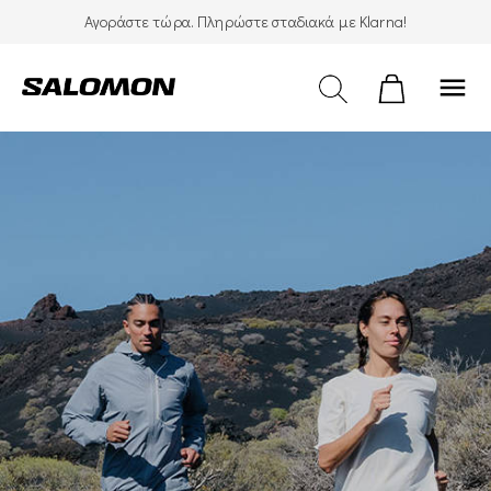
Αγοράστε τώρα. Πληρώστε σταδιακά με Klarna!
menu