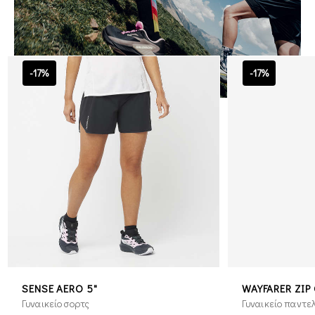
-17%
-17%
SENSE AERO 5"
WAYFARER ZIP 
Γυναικείο σορτς
Γυναικείο παντε