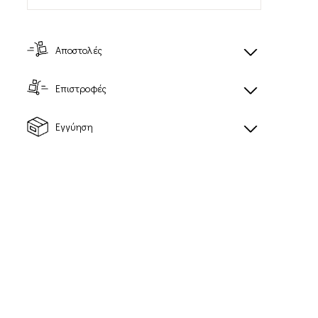
Αποστολές
Επιστροφές
XA PRO 3D
SPEEDCROSS 3
EXPANSE LEATHER
Unisex Sportstyle
Εγγύηση
Unisex Sportstyle
παπούτσια
παπούτσια
150,00€
119,00€
Προτεινόμενη τιμή
λιανικής: 170,00€