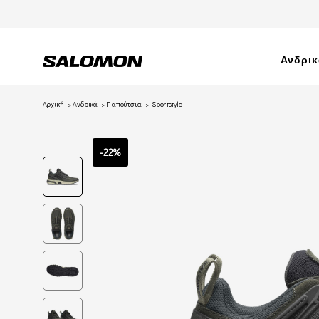
Ανδρι
Αρχική
Ανδρικά
Παπούτσια
Sportstyle
-22%