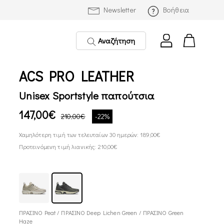
Newsletter
Βοήθεια
Αναζήτηση
ACS PRO LEATHER
Unisex Sportstyle παπούτσια
147,00€
210,00€
-22%
Χαμηλότερη τιμή των τελευταίων 30 ημερών: 189,00€
Προτεινόμενη τιμή λιανικής: 210,00€
ΠΡΑΣΙΝΟ Peat / ΠΡΑΣΙΝΟ Deep Lichen Green / ΠΡΑΣΙΝΟ Green
Haze