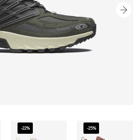
-22%
-25%