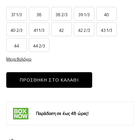
37 1/3
38
38 2/3
39 1/3
40
40 2/3
41 1/3
42
42 2/3
43 1/3
44
44 2/3
Μεγεθολόγιο
ΠΡΟΣΘΗΚΗ ΣΤΟ ΚΑΛΑΘΙ
Παράδοση σε έως 48 ώρες!