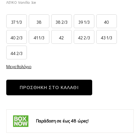
ΛΕΥΚΟ Vanilla Ice
37 1/3
38
38 2/3
39 1/3
40
40 2/3
41 1/3
42
42 2/3
43 1/3
44 2/3
Μεγεθολόγιο
ΠΡΟΣΘΗΚΗ ΣΤΟ ΚΑΛΑΘΙ
Παράδοση σε έως 48 ώρες!