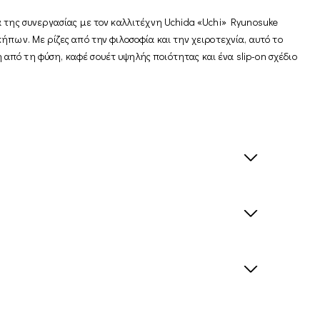
α της συνεργασίας με τον καλλιτέχνη Uchida «Uchi» Ryunosuke
ήπων. Με ρίζες από την φιλοσοφία και την χειροτεχνία, αυτό το
πό τη φύση, καφέ σουέτ υψηλής ποιότητας και ένα slip-on σχέδιο