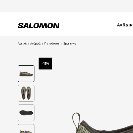
Ανδρι
Αρχική
Ανδρικά
Παπούτσια
Sportstyle
-11%