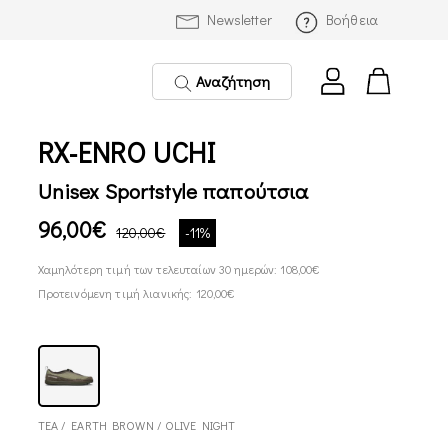
Newsletter
Βοήθεια
Αναζήτηση
RX-ENRO UCHI
Unisex Sportstyle παπούτσια
96,00€
120,00€
-11%
Χαμηλότερη τιμή των τελευταίων 30 ημερών: 108,00€
Προτεινόμενη τιμή λιανικής: 120,00€
TEA / EARTH BROWN / OLIVE NIGHT