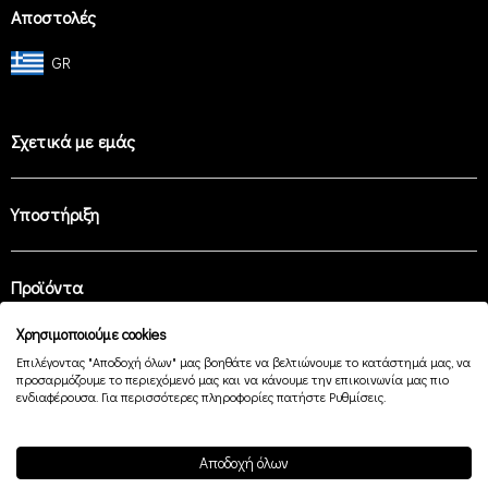
Αποστολές
GR
Σχετικά με εμάς
Υποστήριξη
Προϊόντα
Χρησιμοποιούμε cookies
Επιλέγοντας "Αποδοχή όλων" μας βοηθάτε να βελτιώνουμε το κατάστημά μας, να
Easy Payment
προσαρμόζουμε το περιεχόμενό μας και να κάνουμε την επικοινωνία μας πιο
ενδιαφέρουσα. Για περισσότερες πληροφορίες πατήστε Ρυθμίσεις.
Αποδοχή όλων
© 2026 —
playing in the French Alps since 1947