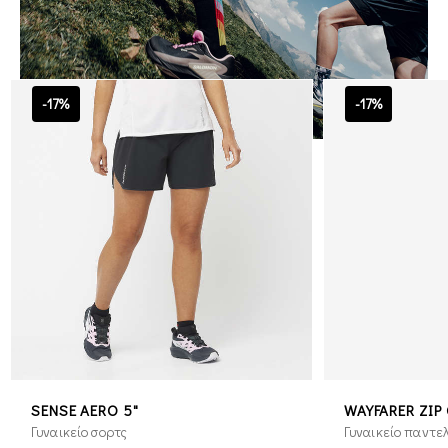
-17%
-17%
SENSE AERO 5"
WAYFARER ZIP 
Γυναικείο σορτς
Γυναικείο παντε