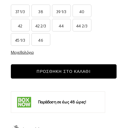
37 1/3
38
39 1/3
40
42
42 2/3
44
44 2/3
45 1/3
46
Μεγεθολόγιο
ΠΡΟΣΘΗΚΗ ΣΤΟ ΚΑΛΑΘΙ
Παράδοση σε έως 48 ώρες!
-11%
-25%