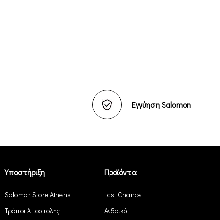
Εγγύηση Salomon
Υποστήριξη
Προϊόντα
Salomon Store Athens
Last Chance
Τρόποι Αποστολής
Ανδρικά