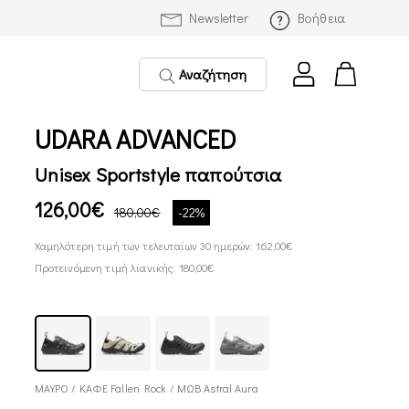
Newsletter
Βοήθεια
Αναζήτηση
UDARA ADVANCED
Unisex Sportstyle παπούτσια
126,00€
180,00€
-22%
Χαμηλότερη τιμή των τελευταίων 30 ημερών: 162,00€
Προτεινόμενη τιμή λιανικής: 180,00€
ΜΑΥΡΟ / ΚΑΦΕ Fallen Rock / ΜΩΒ Astral Aura