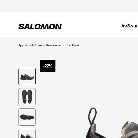
Ανδρι
Αρχική
Ανδρικά
Παπούτσια
Sportstyle
-22%