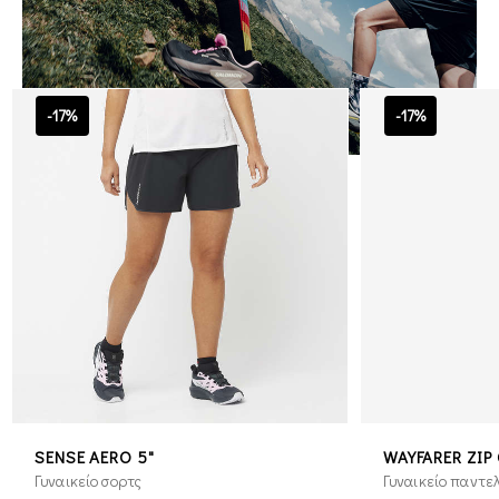
-17%
-17%
SENSE AERO 5"
WAYFARER ZIP 
Γυναικείο σορτς
Γυναικείο παντε