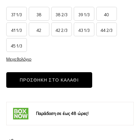
37 1/3
38
38 2/3
39 1/3
40
41 1/3
42
42 2/3
43 1/3
44 2/3
45 1/3
Μεγεθολόγιο
ΠΡΟΣΘΗΚΗ ΣΤΟ ΚΑΛΑΘΙ
Παράδοση σε έως 48 ώρες!