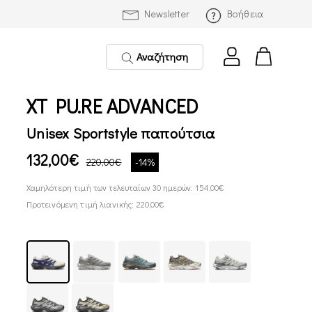
Newsletter
Βοήθεια
Αναζήτηση
XT PU.RE ADVANCED
Unisex Sportstyle παπούτσια
132,00€
220,00€
-14%
Χαμηλότερη τιμή των τελευταίων 30 ημερών: 154,00€
Προτεινόμενη τιμή λιανικής: 220,00€