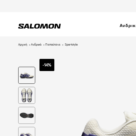
Ανδρι
Αρχική
Ανδρικά
Παπούτσια
Sportstyle
-14%