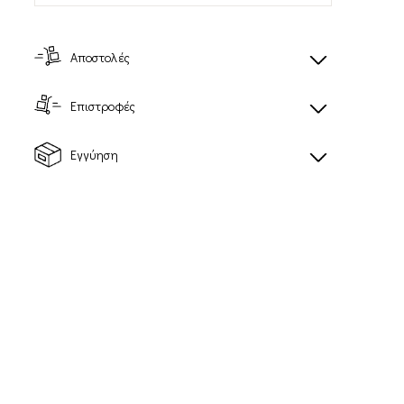
Αποστολές
Επιστροφές
XA PRO 3D
XT-6 SKYLINE
AMPHIB
Unisex Sportstyle
Εγγύηση
Unisex Sportstyle
παπούτσια
παπούτσια
108,00€
120,00€
Προτεινόμενη τιμή
λιανικής: 180,00€