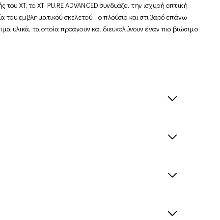
 του XT, το XT PU.RE ADVANCED συνδυάζει την ισχυρή οπτική
α του εμβληματικού σκελετού. Το πλούσιο και στιβαρό επάνω
μα υλικά, τα οποία προάγουν και διευκολύνουν έναν πιο βιώσιμο