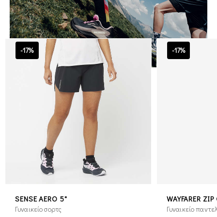
-17%
-17%
SENSE AERO 5"
WAYFARER ZIP 
Γυναικείο σορτς
Γυναικείο παντε