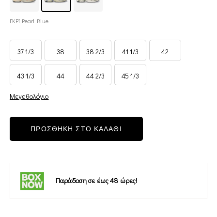
ΓΚΡΙ Pearl Blue
37 1/3
38
38 2/3
41 1/3
42
43 1/3
44
44 2/3
45 1/3
Μεγεθολόγιο
ΠΡΟΣΘΗΚΗ ΣΤΟ ΚΑΛΑΘΙ
Παράδοση σε έως 48 ώρες!