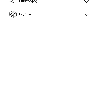
Επιστροφές
Εγγύηση
HYDRA ACCESS 4
CROSS
ONE FLASK
Unisex ζώνη
Unisex γιλέκο
49,00€
τρεξίματος με
Προτεινόμενη τιμή
ενσωματωμένο
λιανικής: 70,00€
φλασκί
75,00€