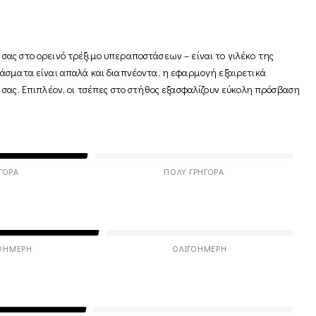
ξή σας στο ορεινό τρέξιμο υπεραποστάσεων – είναι το γιλέκο της
άσματα είναι απαλά και διαπνέοντα, η εφαρμογή εξαιρετικά
σας. Επιπλέον, οι τσέπες στο στήθος εξασφαλίζουν εύκολη πρόσβαση
ΓΟΡΑ
ΠΟΛΎ ΓΡΉΓΟΡΑ
ΟΉΜΕΡΗ
ΟΛΙΓΟΉΜΕΡΗ