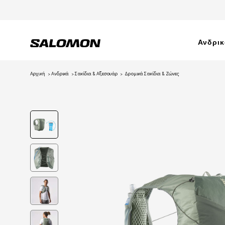
Ανδρι
Αρχική
Ανδρικά
Σακίδια & Αξεσουάρ
Δρομικά Σακίδια & Ζώνες