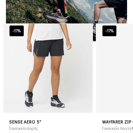
-17%
-17%
SENSE AERO 5"
WAYFARER ZIP 
Γυναικείο σορτς
Γυναικείο παντε