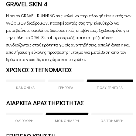
GRAVEL SKIN 4
Η σειρά GRAVEL RUNNING σας καλεί να περιπλανηθείτε εκτός των
γνώριμων διαδρομών, προσφέροντάς σας την ελευθερία να
μεταβαίνετε ομαλά σε διαφορετικές επιφάνειες. Σχεδιασμένο για
την πόλη, το GRVL Skin 4 προσαρμόζεται στο τρέξιμό σας
συνδυάζοντας σταθερότητα χωρίς αναπηδήσεις, απαλή άνεση και
αποθήκευση εύκολης πρόσβασης. Έτοιμο για μετάβαση από τον
δρόμο στο γρασίδι, στο χώμα και το χαλίκι.
ΧΡΟΝΟΣ ΣΤΕΓΝΩΜΑΤΟΣ
ΚΑΝΟΝΙΚΆ
ΓΡΉΓΟΡΑ
ΠΟΛΎ ΓΡΉΓΟΡΑ
ΔΙΑΡΚΕΙΑ ΔΡΑΣΤΗΡΙΟΤΗΤΑΣ
ΟΛΙΓΌΩΡΗ
ΜΟΝΟΉΜΕΡΗ
ΟΛΙΓΟΉΜΕΡΗ