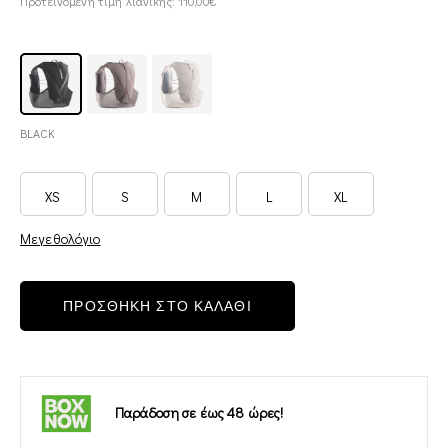
Προτεινόμενη τιμή λιανικής: 110,00€
BLACK
XS
S
M
L
XL
Μεγεθολόγιο
ΠΡΟΣΘΗΚΗ ΣΤΟ ΚΑΛΑΘΙ
Παράδοση σε έως 48 ώρες!