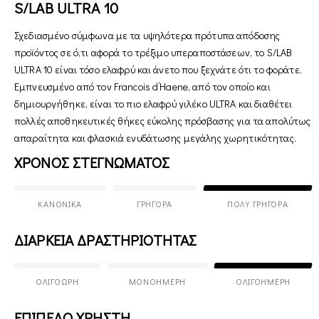
S/LAB ULTRA 10
Σχεδιασμένο σύμφωνα με τα υψηλότερα πρότυπα απόδοσης
προϊόντος σε ό,τι αφορά το τρέξιμο υπεραποστάσεων, το S/LAB
ULTRA 10 είναι τόσο ελαφρύ και άνετο που ξεχνάτε ότι το φοράτε.
Εμπνευσμένο από τον Francois d’Haene, από τον οποίο και
δημιουργήθηκε, είναι το πιο ελαφρύ γιλέκο ULTRA και διαθέτει
πολλές αποθηκευτικές θήκες εύκολης πρόσβασης για τα απολύτως
απαραίτητα και φλασκιά ενυδάτωσης μεγάλης χωρητικότητας.
ΧΡΟΝΟΣ ΣΤΕΓΝΩΜΑΤΟΣ
ΚΑΝΟΝΙΚΆ
ΓΡΉΓΟΡΑ
ΠΟΛΎ ΓΡΉΓΟΡΑ
ΔΙΑΡΚΕΙΑ ΔΡΑΣΤΗΡΙΟΤΗΤΑΣ
ΟΛΙΓΌΩΡΗ
ΜΟΝΟΉΜΕΡΗ
ΟΛΙΓΟΉΜΕΡΗ
ΕΠΙΠΕΔΟ ΧΡΗΣΤΗ