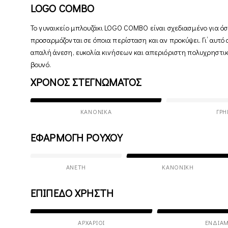
LOGO COMBO
Το γυναικείο μπλουζάκι LOGO COMBO είναι σχεδιασμένο για όσ
προσαρμόζονται σε όποια περίσταση και αν προκύψει. Γι’ αυτ
απαλή άνεση, ευκολία κινήσεων και απεριόριστη πολυχρηστικ
βουνό.
ΧΡΟΝΟΣ ΣΤΕΓΝΩΜΑΤΟΣ
ΚΑΝΟΝΙΚΆ
ΓΡΉ
ΕΦΑΡΜΟΓΗ ΡΟΥΧΟΥ
ΆΝΕΤΗ
ΚΑΝΟΝΙΚΉ
ΕΠΙΠΕΔΟ ΧΡΗΣΤΗ
ΑΡΧΆΡΙΟΙ
ΕΝΔΙΆΜ