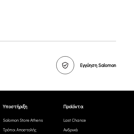
Εγγύηση Salomon
Υποστήριξη
Προϊόντα
Salomon Store Athens
Last Chance
Τρόποι Αποστολής
Ανδρικά