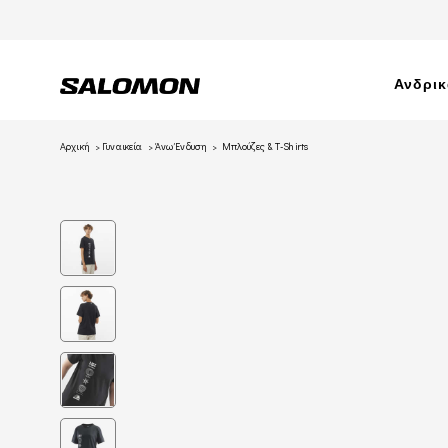
Ανδρι
Αρχική
Γυναικεία
Άνω Ένδυση
Μπλούζες & T-Shirts