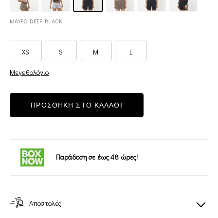
ΜΑΥΡΟ DEEP BLACK
XS
S
M
L
Μεγεθολόγιο
ΠΡΟΣΘΗΚΗ ΣΤΟ ΚΑΛΑΘΙ
Παράδοση σε έως 48 ώρες!
Αποστολές