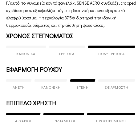
Γι΄αυτό, το γυναικείο κοντό φανελάκι SENSE AERO συνδυάζει cropped
σχεδίαση που εξασφαλίζει μέγιστη διαπνοή και ένα εξαιρετικά
ελαφρύ ύφασμα. Η τεχνολογία 37.5® διατηρεί την ιδανική
θερμοκρασία σώματος και την αίσθηση φρεσκάδας.
ΧΡΟΝΟΣ ΣΤΕΓΝΩΜΑΤΟΣ
ΚΑΝΟΝΙΚΆ
ΓΡΉΓΟΡΑ
ΠΟΛΎ ΓΡΉΓΟΡΑ
ΕΦΑΡΜΟΓΗ ΡΟΥΧΟΥ
ΆΝΕΤΗ
ΚΑΝΟΝΙΚΉ
ΣΤΕΝΉ
ΕΦΑΡΜΟΣΤΉ
ΕΠΙΠΕΔΟ ΧΡΗΣΤΗ
ΑΡΧΆΡΙΟΙ
ΕΝΔΙΆΜΕΣΟΙ
ΠΡΟΧΩΡΗΜΈΝΟΙ