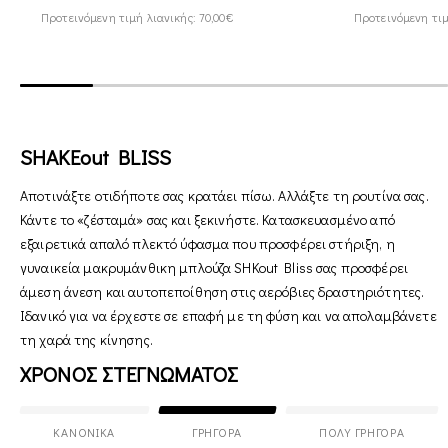
Προτεινόμενη τιμή λιανικής: 70,00€
Προτεινόμενη τιμ
SHAKEout BLISS
Αποτινάξτε οτιδήποτε σας κρατάει πίσω. Αλλάξτε τη ρουτίνα σας.
Κάντε το «ζέσταμά» σας και ξεκινήστε. Κατασκευασμένο από
εξαιρετικά απαλό πλεκτό ύφασμα που προσφέρει στήριξη, η
γυναικεία μακρυμάνθικη μπλούζα SHKout Bliss σας προσφέρει
άμεση άνεση και αυτοπεποίθηση στις αερόβιες δραστηριότητες.
Ιδανικό για να έρχεστε σε επαφή με τη φύση και να απολαμβάνετε
τη χαρά της κίνησης.
ΧΡΟΝΟΣ ΣΤΕΓΝΩΜΑΤΟΣ
ΚΑΝΟΝΙΚΆ
ΓΡΉΓΟΡΑ
ΠΟΛΎ ΓΡΉΓΟΡΑ